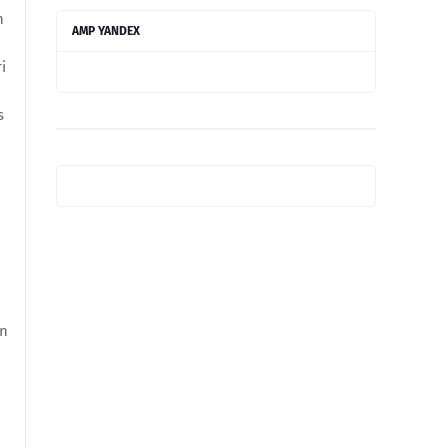
n
AMP YANDEX
i
s
an