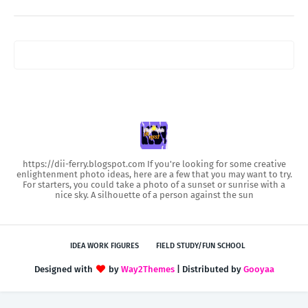
https://dii-ferry.blogspot.com If you're looking for some creative
enlightenment photo ideas, here are a few that you may want to try.
For starters, you could take a photo of a sunset or sunrise with a
nice sky. A silhouette of a person against the sun
IDEA WORK FIGURES
FIELD STUDY/FUN SCHOOL
Designed with
by
Way2Themes
| Distributed by
Gooyaa