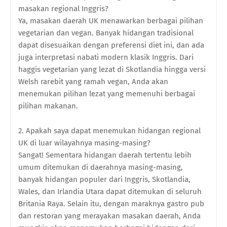
masakan regional Inggris?
Ya, masakan daerah UK menawarkan berbagai pilihan
vegetarian dan vegan. Banyak hidangan tradisional
dapat disesuaikan dengan preferensi diet ini, dan ada
juga interpretasi nabati modern klasik Inggris. Dari
haggis vegetarian yang lezat di Skotlandia hingga versi
Welsh rarebit yang ramah vegan, Anda akan
menemukan pilihan lezat yang memenuhi berbagai
pilihan makanan.
2. Apakah saya dapat menemukan hidangan regional
UK di luar wilayahnya masing-masing?
Sangat! Sementara hidangan daerah tertentu lebih
umum ditemukan di daerahnya masing-masing,
banyak hidangan populer dari Inggris, Skotlandia,
Wales, dan Irlandia Utara dapat ditemukan di seluruh
Britania Raya. Selain itu, dengan maraknya gastro pub
dan restoran yang merayakan masakan daerah, Anda