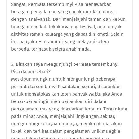
Sangat! Permata tersembunyi Pisa menawarkan
beragam pengalaman yang cocok untuk keluarga
dengan anak-anak. Dari menjelajahi taman dan kebun
hingga mengikuti lokakarya dan festival, ada banyak
aktivitas ramah keluarga yang dapat dinikmati. Selain
itu, banyak restoran unik yang melayani selera
berbeda, termasuk selera anak muda.
3. Bisakah saya mengunjungi permata tersembunyi
Pisa dalam sehari?
Meskipun mungkin untuk mengunjungi beberapa
permata tersembunyi Pisa dalam sehari, disarankan
untuk mengalokasikan lebih banyak waktu jika Anda
benar-benar ingin membenamkan diri dalam
pengalaman unik yang ditawarkan kota ini. Tergantung
pada minat Anda, menjelajahi lingkungan sekitar,
mengunjungi kekayaan budaya, menikmati masakan
lokal, dan terlibat dalam pengalaman unik mungkin
memerlukan beberapa hari untuk sepenuhnya