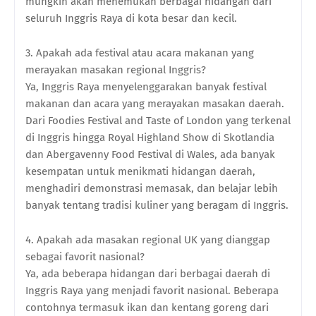
mungkin akan menemukan berbagai hidangan dari
seluruh Inggris Raya di kota besar dan kecil.
3. Apakah ada festival atau acara makanan yang
merayakan masakan regional Inggris?
Ya, Inggris Raya menyelenggarakan banyak festival
makanan dan acara yang merayakan masakan daerah.
Dari Foodies Festival and Taste of London yang terkenal
di Inggris hingga Royal Highland Show di Skotlandia
dan Abergavenny Food Festival di Wales, ada banyak
kesempatan untuk menikmati hidangan daerah,
menghadiri demonstrasi memasak, dan belajar lebih
banyak tentang tradisi kuliner yang beragam di Inggris.
4. Apakah ada masakan regional UK yang dianggap
sebagai favorit nasional?
Ya, ada beberapa hidangan dari berbagai daerah di
Inggris Raya yang menjadi favorit nasional. Beberapa
contohnya termasuk ikan dan kentang goreng dari