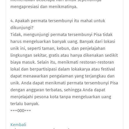
mengapresiasi dan menikmatinya.
4. Apakah permata tersembunyi itu mahal untuk
dikunjungi?
Tidak, mengunjungi permata tersembunyi Pisa tidak
harus mengeluarkan banyak uang. Banyak dari lokasi
unik ini, seperti taman, kebun, dan penjelajahan
lingkungan sekitar, gratis atau hanya dikenakan sedikit
biaya masuk. Selain itu, menikmati restoran-restoran
lokal dan berpartisipasi dalam lokakarya atau festival
dapat menawarkan pengalaman yang terjangkau dan
unik. Anda dapat menikmati permata tersembunyi Pisa
dengan anggaran terbatas, sehingga Anda dapat
menjelajahi pesona kota tanpa mengeluarkan uang
terlalu banyak.
===000===
Kembali