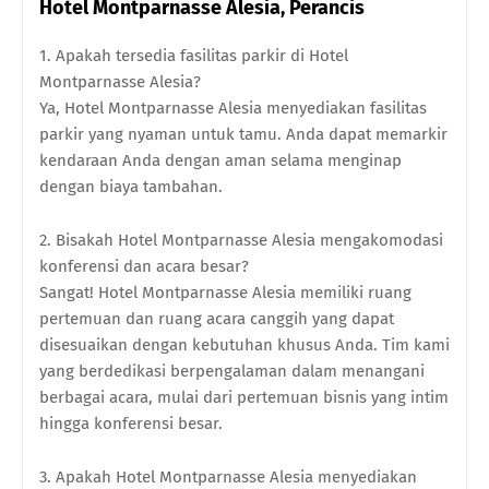
Hotel Montparnasse Alesia, Perancis
1. Apakah tersedia fasilitas parkir di Hotel
Montparnasse Alesia?
Ya, Hotel Montparnasse Alesia menyediakan fasilitas
parkir yang nyaman untuk tamu. Anda dapat memarkir
kendaraan Anda dengan aman selama menginap
dengan biaya tambahan.
2. Bisakah Hotel Montparnasse Alesia mengakomodasi
konferensi dan acara besar?
Sangat! Hotel Montparnasse Alesia memiliki ruang
pertemuan dan ruang acara canggih yang dapat
disesuaikan dengan kebutuhan khusus Anda. Tim kami
yang berdedikasi berpengalaman dalam menangani
berbagai acara, mulai dari pertemuan bisnis yang intim
hingga konferensi besar.
3. Apakah Hotel Montparnasse Alesia menyediakan