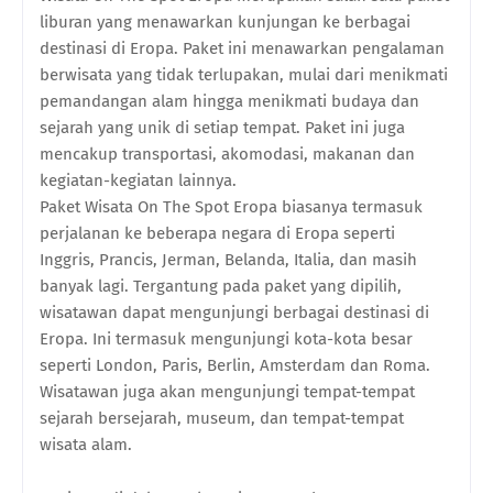
liburan yang menawarkan kunjungan ke berbagai
destinasi di Eropa. Paket ini menawarkan pengalaman
berwisata yang tidak terlupakan, mulai dari menikmati
pemandangan alam hingga menikmati budaya dan
sejarah yang unik di setiap tempat. Paket ini juga
mencakup transportasi, akomodasi, makanan dan
kegiatan-kegiatan lainnya.
Paket Wisata On The Spot Eropa biasanya termasuk
perjalanan ke beberapa negara di Eropa seperti
Inggris, Prancis, Jerman, Belanda, Italia, dan masih
banyak lagi. Tergantung pada paket yang dipilih,
wisatawan dapat mengunjungi berbagai destinasi di
Eropa. Ini termasuk mengunjungi kota-kota besar
seperti London, Paris, Berlin, Amsterdam dan Roma.
Wisatawan juga akan mengunjungi tempat-tempat
sejarah bersejarah, museum, dan tempat-tempat
wisata alam.