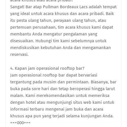
Sangat! Bar atap Pullman Bordeaux Lacs adalah tempat
yang ideal untuk acara khusus dan acara pribadi. Baik
itu pesta ulang tahun, perayaan ulang tahun, atau
pertemuan perusahaan, tim acara khusus kami dapat
membantu Anda mengatur pengalaman yang
disesuaikan. Hubungi tim kami sebelumnya untuk
mendiskusikan kebutuhan Anda dan mengamankan
reservasi.
4. Kapan jam operasional rooftop bar?
Jam operasional rooftop bar dapat bervariasi
tergantung pada musim dan permintaan. Biasanya, bar
buka pada sore hari dan tetap beroperasi hingga larut
malam. Kami merekomendasikan untuk memeriksa
dengan hotel atau mengunjungi situs web kami untuk
informasi terbaru mengenai jam buka dan acara
khusus apa pun yang terjadi selama kunjungan Anda.
===000===