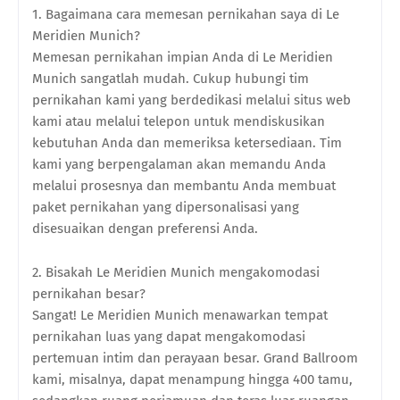
1. Bagaimana cara memesan pernikahan saya di Le
Meridien Munich?
Memesan pernikahan impian Anda di Le Meridien
Munich sangatlah mudah. Cukup hubungi tim
pernikahan kami yang berdedikasi melalui situs web
kami atau melalui telepon untuk mendiskusikan
kebutuhan Anda dan memeriksa ketersediaan. Tim
kami yang berpengalaman akan memandu Anda
melalui prosesnya dan membantu Anda membuat
paket pernikahan yang dipersonalisasi yang
disesuaikan dengan preferensi Anda.
2. Bisakah Le Meridien Munich mengakomodasi
pernikahan besar?
Sangat! Le Meridien Munich menawarkan tempat
pernikahan luas yang dapat mengakomodasi
pertemuan intim dan perayaan besar. Grand Ballroom
kami, misalnya, dapat menampung hingga 400 tamu,