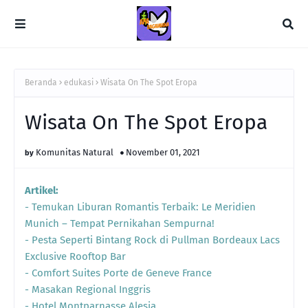
Beranda
edukasi
Wisata On The Spot Eropa
Wisata On The Spot Eropa
Komunitas Natural
November 01, 2021
Artikel:
- Temukan Liburan Romantis Terbaik: Le Meridien
Munich – Tempat Pernikahan Sempurna!
- Pesta Seperti Bintang Rock di Pullman Bordeaux Lacs
Exclusive Rooftop Bar
- Comfort Suites Porte de Geneve France
- Masakan Regional Inggris
- Hotel Montparnasse Alesia