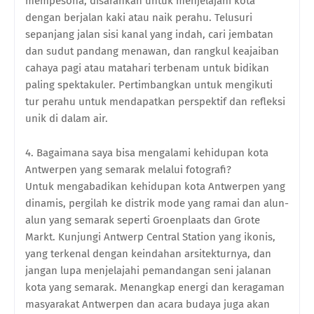
mempesona, disarankan untuk menjelajahi kota
dengan berjalan kaki atau naik perahu. Telusuri
sepanjang jalan sisi kanal yang indah, cari jembatan
dan sudut pandang menawan, dan rangkul keajaiban
cahaya pagi atau matahari terbenam untuk bidikan
paling spektakuler. Pertimbangkan untuk mengikuti
tur perahu untuk mendapatkan perspektif dan refleksi
unik di dalam air.
4. Bagaimana saya bisa mengalami kehidupan kota
Antwerpen yang semarak melalui fotografi?
Untuk mengabadikan kehidupan kota Antwerpen yang
dinamis, pergilah ke distrik mode yang ramai dan alun-
alun yang semarak seperti Groenplaats dan Grote
Markt. Kunjungi Antwerp Central Station yang ikonis,
yang terkenal dengan keindahan arsitekturnya, dan
jangan lupa menjelajahi pemandangan seni jalanan
kota yang semarak. Menangkap energi dan keragaman
masyarakat Antwerpen dan acara budaya juga akan