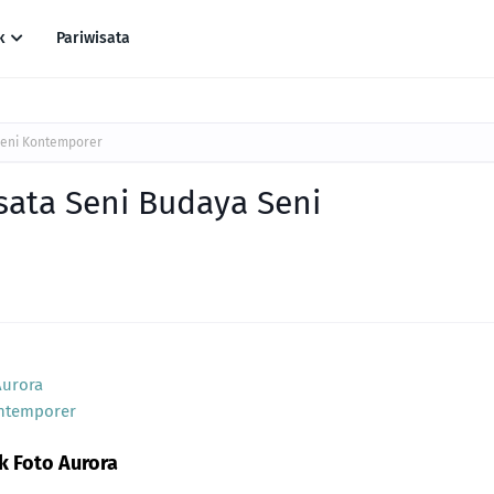
k
Pariwisata
Seni Kontemporer
isata Seni Budaya Seni
Aurora
ontemporer
k Foto Aurora