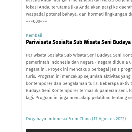
karena Anda mungkin menghabiskan waktu berjam-ja
lokasi Anda, terutama jika Anda akan pergi ke daerah 
waspadai potensi bahaya, dan hormati lingkungan d
===000===
Kembali
Pariwisata Sosialta Sub Wisata Seni Buday
Pariwisata Sosialta Sub Wisata Seni Budaya Seni K
pemerintah Indonesia dan negara - negara didunia 
negara ini. Proyek ini mencakup berbagai jenis pro
turis. Program ini mencakup sejumlah aktivitas yan
kontemporer dan pengalaman turis. Beberapa aktivita
Budaya Seni Kontemporer termasuk pameran seni, l
lagi. Program ini juga mencakup pelatihan tentang 
Dirgahayu Indonesia From China (17 Agustus 2022)