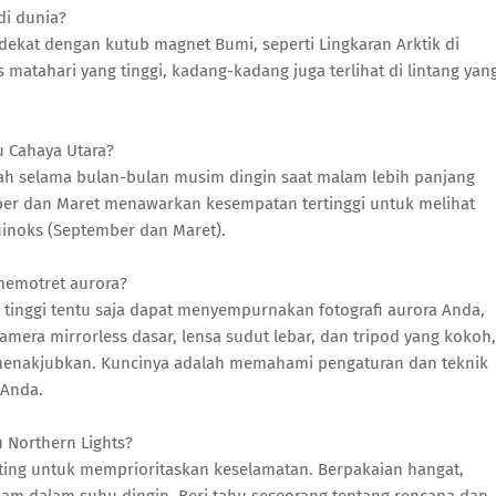
di dunia?
 dekat dengan kutub magnet Bumi, seperti Lingkaran Arktik di
 matahari yang tinggi, kadang-kadang juga terlihat di lintang yan
u Cahaya Utara?
ah selama bulan-bulan musim dingin saat malam lebih panjang
ber dan Maret menawarkan kesempatan tertinggi untuk melihat
kuinoks (September dan Maret).
memotret aurora?
tinggi tentu saja dapat menyempurnakan fotografi aurora Anda,
mera mirrorless dasar, lensa sudut lebar, dan tripod yang kokoh,
enakjubkan. Kuncinya adalah memahami pengaturan dan teknik
 Anda.
 Northern Lights?
ting untuk memprioritaskan keselamatan. Berpakaian hangat,